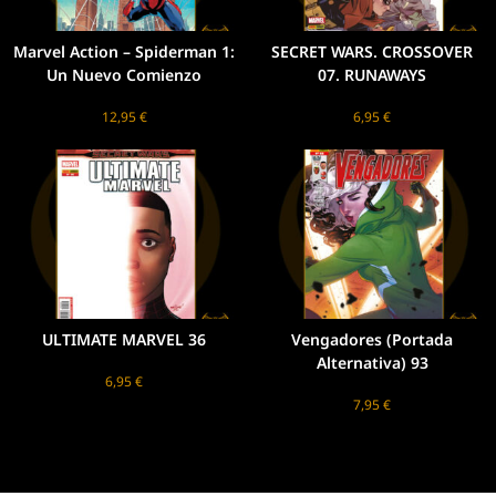
Marvel Action – Spiderman 1:
SECRET WARS. CROSSOVER
Un Nuevo Comienzo
07. RUNAWAYS
12,95
€
6,95
€
ULTIMATE MARVEL 36
Vengadores (Portada
Alternativa) 93
6,95
€
7,95
€