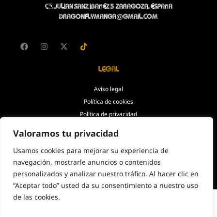
C/Julian Sanz Ibañez 5 Zaragoza, España
dragonflymanga@gmail.com
Legal
Aviso legal
Política de cookies
Política de privacidad
Accesibilidad
Valoramos tu privacidad
Usamos cookies para mejorar su experiencia de
© Copyright 2026. Todos los
navegación, mostrarle anuncios o contenidos
derechos reservados.
personalizados y analizar nuestro tráfico. Al hacer clic en
“Aceptar todo” usted da su consentimiento a nuestro uso
de las cookies.