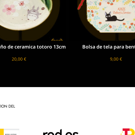
olsa de tela para bento – jiji
GHIBLI: LAPUTA 
coleccionabl
9,00
€
15,00
€
ION DEL