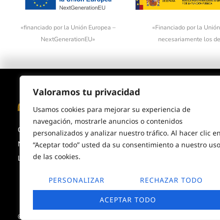
«financiado por la Unión Europea –
«Financiado por la Unión
NextGenerationEU»
necesariamente los de
Valoramos tu privacidad
Productos
Nosotro
Usamos cookies para mejorar su experiencia de
navegación, mostrarle anuncios o contenidos
Ofertas
Envíos
personalizados y analizar nuestro tráfico. Al hacer clic e
Novedades
Términos y co
“Aceptar todo” usted da su consentimiento a nuestro us
de las cookies.
Los más vendidos
Sobre nosotro
PERSONALIZAR
RECHAZAR TODO
ACEPTAR TODO
© Copyright 2026. Todos los derechos reservados.