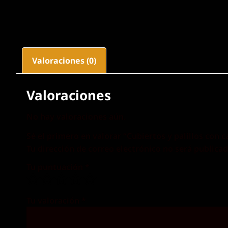
Valoraciones (0)
Valoraciones
No hay valoraciones aún.
Sé el primero en valorar “Cubiertos y palillos con 
Tu dirección de correo electrónico no será publicad
Tu puntuación
*
Tu valoración
*