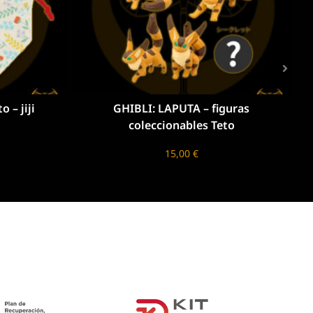
– figuras
GHIBLI: MONONOKE- Imanes
es Teto
coleccionables
18,00
€