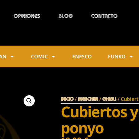
OPINIONES
BLOG
CONTACTO
AN
COMIC
ENESCO
FUNKO
/
/
/ Cubiert
Inicio
MERCHAN
GHIBLI
Cubiertos y 
ponyo