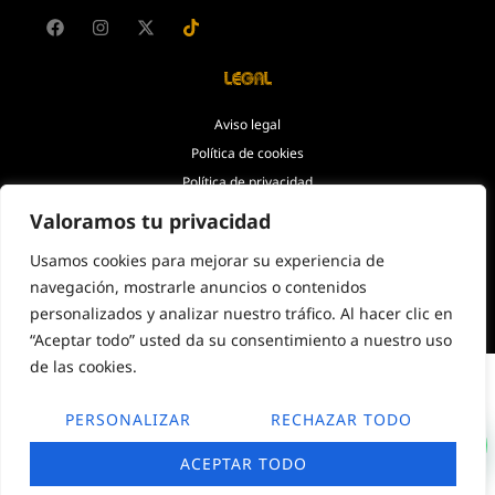
Legal
Aviso legal
Política de cookies
Política de privacidad
Accesibilidad
Valoramos tu privacidad
Usamos cookies para mejorar su experiencia de
© Copyright 2026. Todos los
navegación, mostrarle anuncios o contenidos
derechos reservados.
personalizados y analizar nuestro tráfico. Al hacer clic en
“Aceptar todo” usted da su consentimiento a nuestro uso
de las cookies.
PERSONALIZAR
RECHAZAR TODO
ACEPTAR TODO