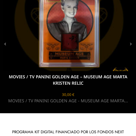
 TV PANINI GOLDEN AGE – MUSEUM AGE MARTA
N
KRISTEN RELIC
N
30,00
€
TV PANINI GOLDEN AGE - MUSEUM AGE MARTA...
PROGRAMA KIT DIGITAL FINANCIADO POR LOS FONDOS NEXT