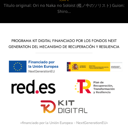
ítulo original: Ori no Naka no Soloist (檻ノ中のソリスト) Guion:
T
Shiro...
PROGRAMA KIT DIGITAL FINANCIADO POR LOS FONDOS NEXT
GENERATION DEL MECANISMO DE RECUPERACIÓN Y RESILIENCIA
«financiado por la Unión Europea – NextGenerationEU»