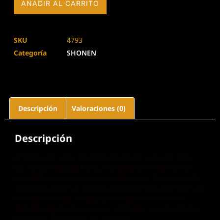
AÑADIR AL CARRITO
SKU
4793
Categoría
SHONEN
Descripción
Valoraciones (0)
Descripción
A finales del siglo XIX en Tokio, Himura Kenshin vive
casado con Kamiya Kaoru. Las pasadas luchas le han
pasado factura y su cuerpo se deteriora. Empieza así la
continuación del ya clásico manga de Nobuhiro Watsuki
Rurouni Kenshin, la epopeya del guerrero samurái.
Kenshin regresa con nuevas aventuras, ¡y esta vez con
una familia y con nuevos amigos!