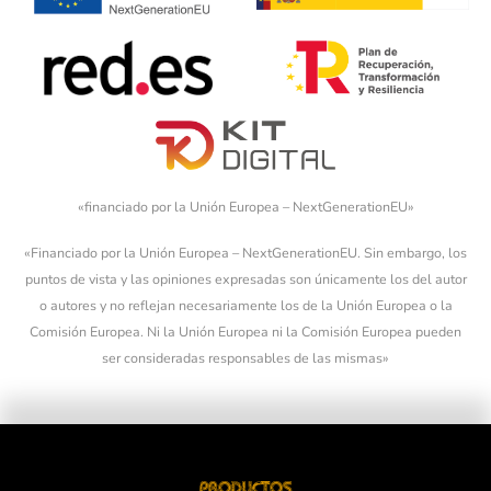
«financiado por la Unión Europea – NextGenerationEU»
«Financiado por la Unión Europea – NextGenerationEU. Sin embargo, los
puntos de vista y las opiniones expresadas son únicamente los del autor
o autores y no reflejan necesariamente los de la Unión Europea o la
Comisión Europea. Ni la Unión Europea ni la Comisión Europea pueden
ser consideradas responsables de las mismas»
Productos