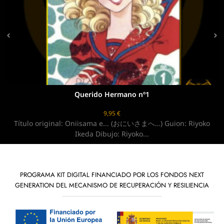
Querido Hermano nº1
9,95
€
iginal: Oniisama e... (おにいさまへ…) Guion: Riyoko
Título ori
Ikeda Dibujo: Riyoko...
PROGRAMA KIT DIGITAL FINANCIADO POR LOS FONDOS NEXT
GENERATION DEL MECANISMO DE RECUPERACIÓN Y RESILIENCIA