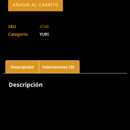
AÑADIR AL CARRITO
SKU
4748
Categoría
YURI
Descripción
Valoraciones (0)
Descripción
Esta es una historia de amor que da comienzo con un
flechazo.
En la estación en la que los pétalos de las flores de
cerezo danzan al viento, nosotras nos enamoramos a
primera vista. En su primer día de bachillerato, Himari,