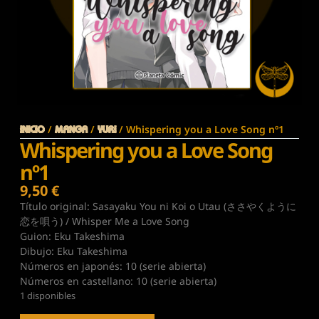
/
/
/ Whispering you a Love Song nº1
Inicio
MANGA
YURI
Whispering you a Love Song
nº1
9,50
€
Título original: Sasayaku You ni Koi o Utau (ささやくように
恋を唄う) / Whisper Me a Love Song
Guion: Eku Takeshima
Dibujo: Eku Takeshima
Números en japonés: 10 (serie abierta)
Números en castellano: 10 (serie abierta)
1 disponibles