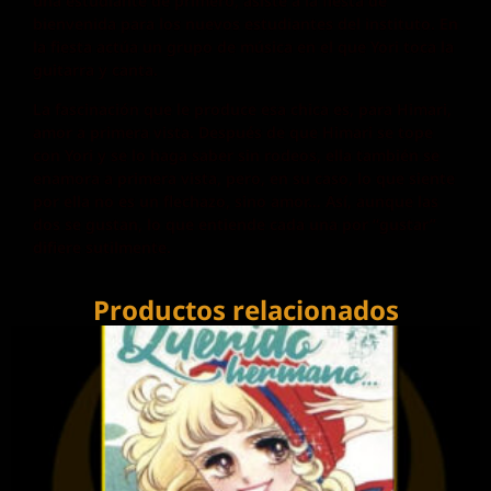
una estudiante de primero, asiste a la fiesta de
bienvenida para los nuevos estudiantes del instituto. En
la fiesta actúa un grupo de música en el que Yori toca la
guitarra y canta.
La fascinación que le produce esa chica es, para Himari,
amor a primera vista. Después de que Himari se tope
con Yori y se lo haga saber sin rodeos, ella también se
enamora a primera vista, pero, en su caso, lo que siente
por ella no es un flechazo, sino amor… Así, aunque las
dos se gustan, lo que entiende cada una por “gustar”
difiere sutilmente.
Productos relacionados