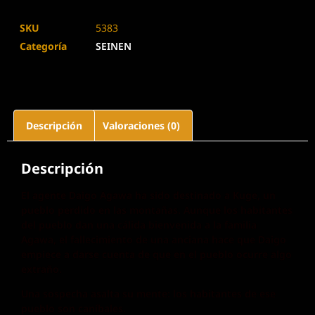
SKU
5383
Categoría
SEINEN
Descripción
Valoraciones (0)
Descripción
El agente Daigo Agawa ha sido destinado a Kuge, un
pueblo perdido en las montañas. Aunque los habitantes
del pueblo dan una cálida bienvenida a la familia
Agawa, el fallecimiento de una anciana hace que Daigo
empiece a darse cuenta de que en el pueblo ocurre algo
extraño.
Una sospecha asalta su mente: los habitantes de ese
pueblo son caníbales.