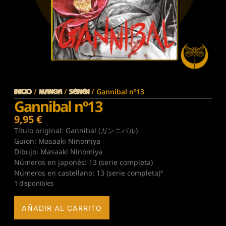
/
/
/ Gannibal nº13
Inicio
MANGA
SEINEN
Gannibal nº13
9,95
€
Título original: Gannibal (ガンニバル)
Guion: Masaaki Ninomiya
Dibujo: Masaaki Ninomiya
Números en japonés: 13 (serie completa)
Números en castellano: 13 (serie completa)º
1 disponibles
AÑADIR AL CARRITO