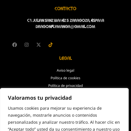
Contacto
C/Julian Sanz Ibañez 5 Zaragoza, España
dragonflymanga@gmail.com
Legal
Aviso legal
Política de cookies
Política de privacidad
Accesibilidad
Valoramos tu privacidad
Usamos cookies para mejorar su experiencia de
© Copyright 2026. Todos los
navegación, mostrarle anuncios o contenidos
derechos reservados.
personalizados y analizar nuestro tráfico. Al hacer clic en
“Aceptar todo” usted da su consentimiento a nuestro uso