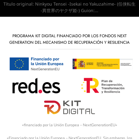
Título original: Ninkyou Tensei -Isekai no Yakuzahime- (任侠転生
-異世界のヤクザ姫-) Guion:...
PROGRAMA KIT DIGITAL FINANCIADO POR LOS FONDOS NEXT
GENERATION DEL MECANISMO DE RECUPERACIÓN Y RESILIENCIA
«financiado por la Unión Europea – NextGenerationEU»
«Financiado por la Unión Europea – NextGenerationEU. Sin embargo, los