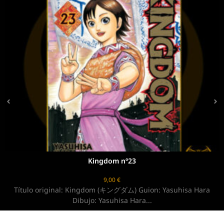
Kingdom nº23
9,00
€
ingdom (キングダム) Guion: Yasuhisa Hara
Título original: 
bujo: Yasuhisa Hara...
A