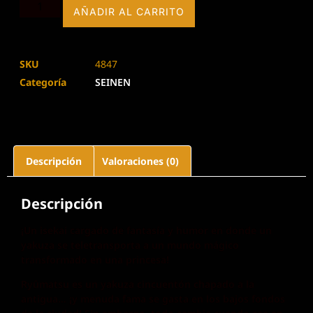
AÑADIR AL CARRITO
SKU
4847
Categoría
SEINEN
Descripción
Valoraciones (0)
Descripción
¡Un isekai cargado de fantasía y humor en donde un
yakuza se teletransporta a un mundo mágico
transformado en una princesa!
Ryûmatsu es un yakuza cincuentón chapado a la
antigua… ¡y menuda fama se gasta en los bajos fondos