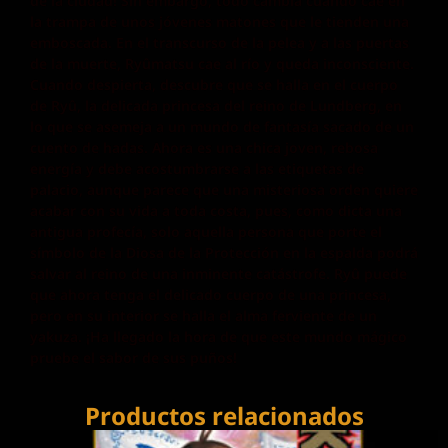
de la ciudad! Sin embargo, todo cambia cuando cae en
la trampa de unos jóvenes matones que le tienden una
emboscada. En el transcurso de la pelea y a las puertas
de la muerte, Ryûmatsu cae al río y queda inconsciente.
Cuando despierta, descubre que se halla en el cuerpo
de Ryû, la delicada princesa del reino de Lundberg, en
lo que se asemeja a un mundo de fantasía sacado de un
cuento de hadas. Ahora es una chica joven, rebosa
energía y debe acostumbrarse a las etiquetas de
palacio, aunque parece que una misteriosa orden quiere
acabar con su vida a toda costa, pues, como dicta una
antigua profecía, solo aquella persona que porte el
símbolo de la Diosa de la Protección en la espalda podrá
salvar al reino de una inminente catástrofe. Ryû puede
que ahora tenga el delicado cuerpo de una princesa,
pero en su interior se halla el alma ferviente de un
yakuza. ¡Ha llegado la hora de que este mundo mágico
pruebe el sabor de sus puños!
Productos relacionados