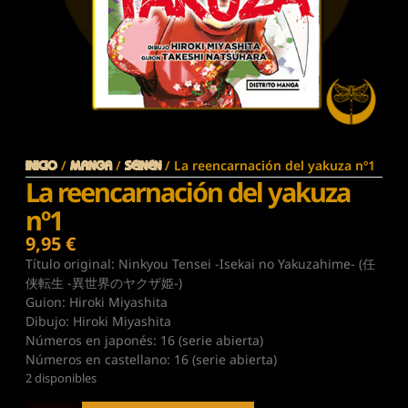
/
/
/ La reencarnación del yakuza nº1
Inicio
MANGA
SEINEN
La reencarnación del yakuza
nº1
9,95
€
Título original: Ninkyou Tensei -Isekai no Yakuzahime- (任
侠転生 -異世界のヤクザ姫-)
Guion: Hiroki Miyashita
Dibujo: Hiroki Miyashita
Números en japonés: 16 (serie abierta)
Números en castellano: 16 (serie abierta)
2 disponibles